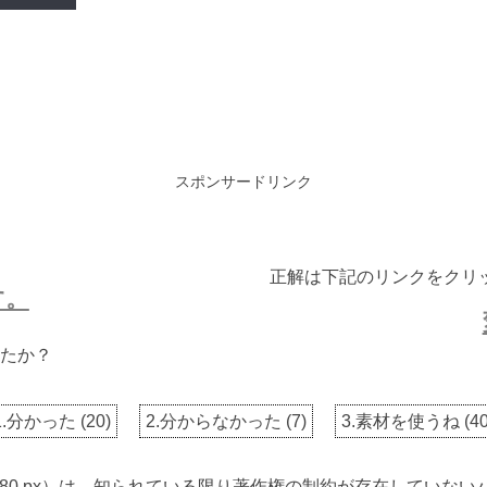
スポンサードリンク
正解は下記のリンクをクリ
す。
たか？
1.分かった
(
20
)
2.分からなかった
(
7
)
3.素材を使うね
(
4
 2880 px）は、知られている限り著作権の制約が存在してい