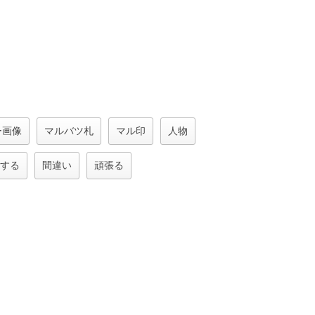
ー画像
マルバツ札
マル印
人物
する
間違い
頑張る