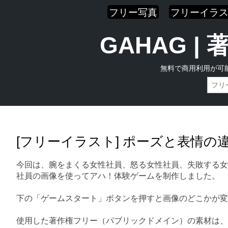
フリー写真
フリーイラ
GAHAG 
無料で商用利用が可
Skip
Main menu
to
content
[フリーイラスト] ポーズと表情
今回は、腕をまくる女性社員、怒る女性社員、失敗する女
社員の画像を使ってアハ！体験ゲームを制作しました。
下の「ゲームスタート」ボタンを押すと画像のどこかが変
使用した著作権フリー（パブリックドメイン）の素材は、