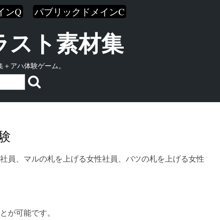
インQ
パブリックドメインC
イラスト素材集
集＋アハ体験ゲーム。
験
社員、マルの札を上げる女性社員、バツの札を上げる女性
とが可能です。