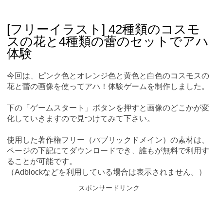
Skip
Main menu
to
content
[フリーイラスト] 42種類のコスモ
スの花と4種類の蕾のセットでアハ
体験
今回は、ピンク色とオレンジ色と黄色と白色のコスモスの
花と蕾の画像を使ってアハ！体験ゲームを制作しました。
下の「ゲームスタート」ボタンを押すと画像のどこかが変
化していきますので見つけてみて下さい。
使用した著作権フリー（パブリックドメイン）の素材は、
ページの下記にてダウンロードでき、誰もが無料で利用す
ることが可能です。
（Adblockなどを利用している場合は表示されません。）
スポンサードリンク