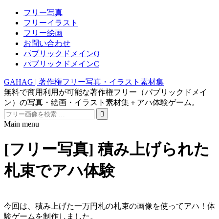
フリー写真
フリーイラスト
フリー絵画
お問い合わせ
パブリックドメインQ
パブリックドメインC
GAHAG | 著作権フリー写真・イラスト素材集
無料で商用利用が可能な著作権フリー（パブリックドメイ
ン）の写真・絵画・イラスト素材集＋アハ体験ゲーム。
Search
for:
Main menu
Skip
to
[フリー写真] 積み上げられた
content
札束でアハ体験
今回は、積み上げた一万円札の札束の画像を使ってアハ！体
験ゲームを制作しました。