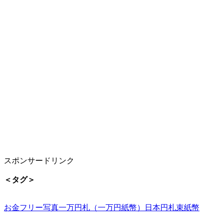
スポンサードリンク
＜タグ＞
お金
フリー写真
一万円札（一万円紙幣）
日本円
札束
紙幣