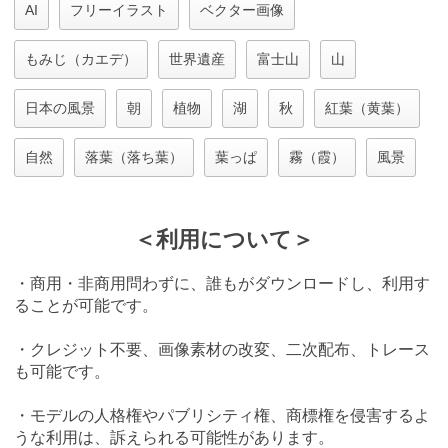
AI
フリーイラスト
ベクター画像
もみじ（カエデ）
世界遺産
富士山
山
日本の風景
朝
植物
湖
秋
紅葉（黄葉）
自然
落葉（落ち葉）
葉っぱ
霧（霞）
風景
＜利用について＞
・商用・非商用問わずに、誰もがダウンロードし、利用す
ることが可能です。
・クレジット不要、画像素材の改変、二次配布、トレース
も可能です。
・モデルの人格権やパブリシティ権、商標権を侵害するよ
うな利用は、訴えられる可能性があります。