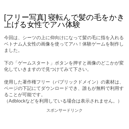
Skip
Main menu
to
content
[フリー写真] 寝転んで髪の毛をかき
上げる女性でアハ体験
今回は、シーツの上に仰向けになって髪の毛に指を入れる
ベトナム人女性の画像を使ってアハ！体験ゲームを制作し
ました。
下の「ゲームスタート」ボタンを押すと画像のどこかが変
化していきますので見つけてみて下さい。
使用した著作権フリー（パブリックドメイン）の素材は、
ページの下記にてダウンロードでき、誰もが無料で利用す
ることが可能です。
（Adblockなどを利用している場合は表示されません。）
スポンサードリンク