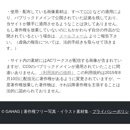
・使用・配布している画像素材は、すべて
CC0
などの適用によ
り、パブリックドメインで公開されていた証拠を残しており、
当サイトが勝手に適用させるようなことは決してありません。
もし著作権を放棄していないのにもかかわらず自分の作品が公
開されているという場合は、
メールフォーム
よりご報告下さ
い。（虚偽の報告については、法的手続きを取らせて頂きま
す。）
・サイト内の素材にはACワークスが配信する画像が含まれてい
ますが、CC0のパブリックドメインが適用されていたことに間
違いありません。
（利用規約の抜粋）
この利用規約は2015年8
月10日に配信元に著作権があるように変更されていますが、一
度著作権放棄した著作物は、それ以降著作権を主張することは
法的に認められておりません。
© GAHAG | 著作権フリー写真・イラスト素材集 -
プライバシーポリシ