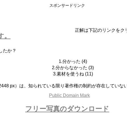
スポンサードリンク
正解は下記のリンクをク
す。
したか？
1.分かった
(
4
)
2.分からなかった
(
3
)
3.素材を使うね
(
11
)
x 2448 px）は、知られている限り著作権の制約が存在してい
フリー写真のダウンロード