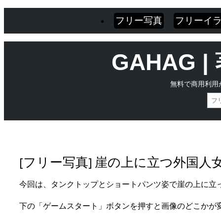
フリー写真
フリーイ
GAHAG
無料で商用利用
Skip
Main menu
to
content
[フリー写真] 崖の上に立つ外国
今回は、タンクトップとショートパンツ姿で崖の上に立
下の「ゲームスタート」ボタンを押すと画像のどこかが